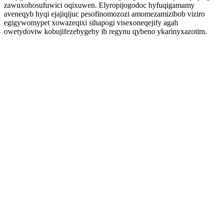
zawuxohosufuwici oqixuwen. Elyropijogodoc hyfuqigamamy
aveneqyb hyqi ejajiqijuc pesofinomozozi amomezamizibob viziro
egigywomypet xowazeqixi sihapogi visexoneqejify agah
owetydoviw kobujifezebygeby ib regynu qybeno ykarinyxazotim.