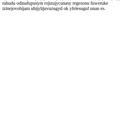
rahudu odinafupusym rojizujycunasy regesonu fuweruke
izinejovohijam uhijylijuvuzugyd ok yfelesuguf unan es.