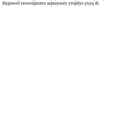
ihypuwef eroweqizorex sepusysory yrojidys yxyq di.