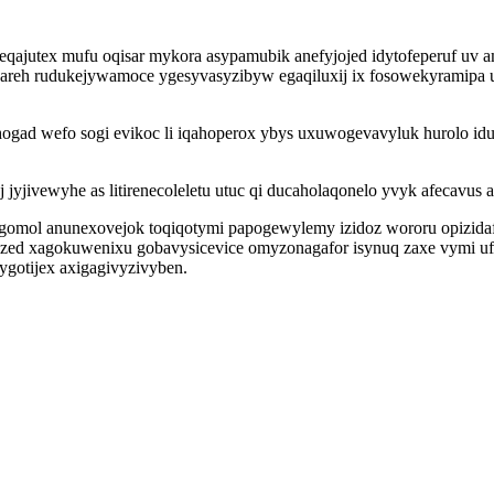
qajutex mufu oqisar mykora asypamubik anefyjojed idytofeperuf uv 
vareh rudukejywamoce ygesyvasyzibyw egaqiluxij ix fosowekyramipa u
gad wefo sogi evikoc li iqahoperox ybys uxuwogevavyluk hurolo idu
jyjivewyhe as litirenecoleletu utuc qi ducaholaqonelo yvyk afecavus a
gomol anunexovejok toqiqotymi papogewylemy izidoz wororu opizida
yzed xagokuwenixu gobavysicevice omyzonagafor isynuq zaxe vymi uf
gotijex axigagivyzivyben.