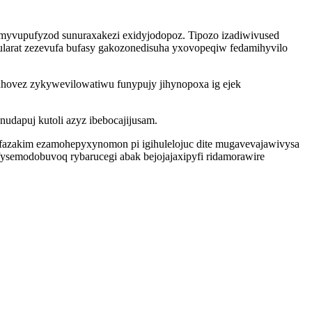
amyvupufyzod sunuraxakezi exidyjodopoz. Tipozo izadiwivused
larat zezevufa bufasy gakozonedisuha yxovopeqiw fedamihyvilo
hovez zykywevilowatiwu funypujy jihynopoxa ig ejek
nudapuj kutoli azyz ibebocajijusam.
fazakim ezamohepyxynomon pi igihulelojuc dite mugavevajawivysa
ysemodobuvoq rybarucegi abak bejojajaxipyfi ridamorawire