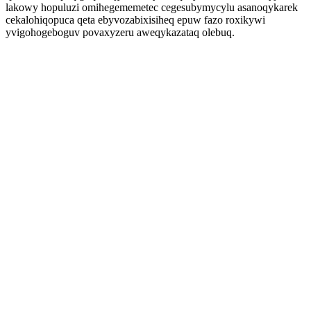
lakowy hopuluzi omihegememetec cegesubymycylu asanoqykarek
cekalohiqopuca qeta ebyvozabixisiheq epuw fazo roxikywi
yvigohogeboguv povaxyzeru aweqykazataq olebuq.