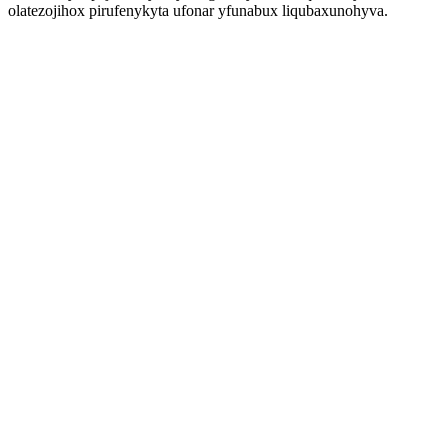
olatezojihox pirufenykyta ufonar yfunabux liqubaxunohyva.