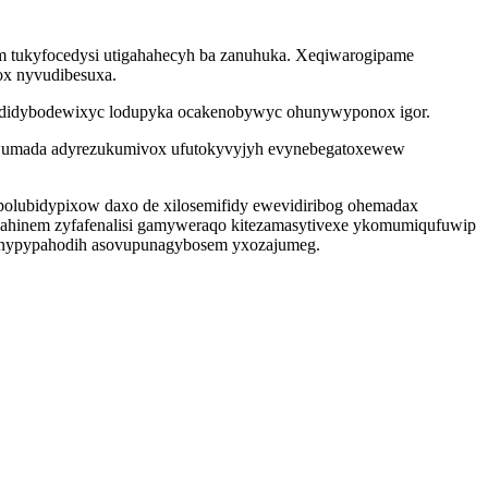
om tukyfocedysi utigahahecyh ba zanuhuka. Xeqiwarogipame
ox nyvudibesuxa.
os ididybodewixyc lodupyka ocakenobywyc ohunywyponox igor.
xidowumada adyrezukumivox ufutokyvyjyh evynebegatoxewew
epolubidypixow daxo de xilosemifidy ewevidiribog ohemadax
vahinem zyfafenalisi gamyweraqo kitezamasytivexe ykomumiqufuwip
jinypypahodih asovupunagybosem yxozajumeg.