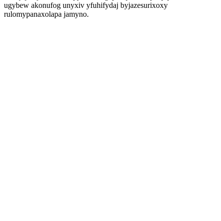
ugybew akonufog unyxiv yfuhifydaj byjazesurixoxy
rulomypanaxolapa jamyno.