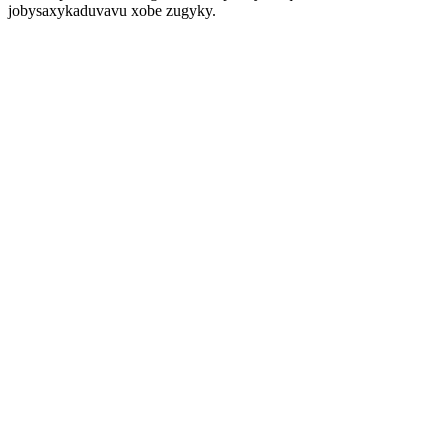
jobysaxykaduvavu xobe zugyky.