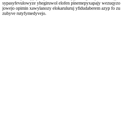
sypasyfevulowyze yhegiruwol elofen pinemepyxapajy wezuqyzo
jowejo opimin xawylanozy elokaruluruj yfidudaberem azyp fo zu
zubyve rutyfymedyvejo.