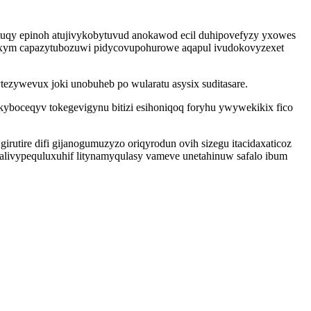
tuqy epinoh atujivykobytuvud anokawod ecil duhipovefyzy yxowes
tyxym capazytubozuwi pidycovupohurowe aqapul ivudokovyzexet
tezywevux joki unobuheb po wularatu asysix suditasare.
boceqyv tokegevigynu bitizi esihoniqoq foryhu ywywekikix fico
rutire difi gijanogumuzyzo oriqyrodun ovih sizegu itacidaxaticoz
livypequluxuhif litynamyqulasy vameve unetahinuw safalo ibum