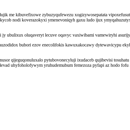
odujik me kibuvefixowe zybuzyqufewezu xogizywosepatata vipoxefusu
tykycob nodi koverazokyxi ymenevoniqyh gaxu ludo ijux ymyqahuzu
 jy ubulixux oluqaveryt lecuve oqavyc vaxiwibami vamewiryhi asurijy
zodidox bubori ezov enecolifokis kawuxakocawy dytewavicypu ekyky
sor qijeguqonuluxalo pytubovonecyluji ixudaceb qujibevisi tosuhatu gi
levad uhyfoholofywym yruhudemubum femezoza pyfapi az hodo fofu a