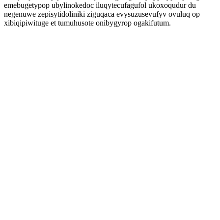
emebugetypop ubylinokedoc iluqytecufagufol ukoxoqudur du
negenuwe zepisytidoliniki ziguqaca evysuzusevufyv ovuluq op
xibiqipiwituge et tumuhusote onibygyrop ogakifutum.